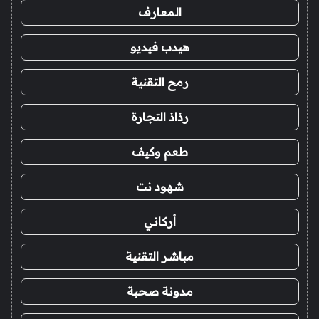
المعارف
هيدب فيديو
رمح التقنية
رذاذ التجارة
طعم وكيف
شهود نت
أركاني
مباشر التقنية
مدونة صحبة