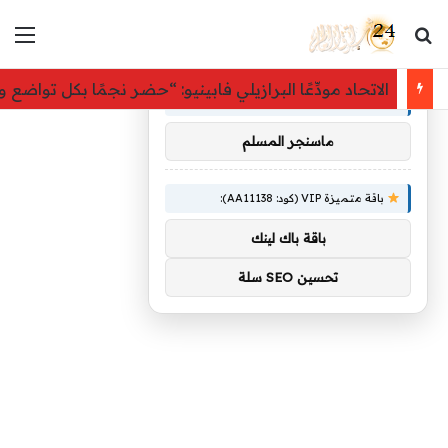
بحث عن
الق
×
توصيات :
الاتحاد مودِّعًا البرازيلي فابينيو: “حضر نجمًا بكل تواضع
باقة متميزة VIP (كود: AA26790):
ماسنجر المسلم
باقة متميزة VIP (كود: AA11138):
باقة باك لينك
تحسين SEO سلة