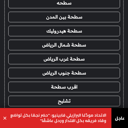
سطحه
سطحة بين المدن
سطحة هيدروليك
سطحة شمال الرياض
سطحة غرب الرياض
سطحة جنوب الرياض
اقرب سطحة
تشليح
الاتحاد مودِّعًا البرازيلي فابينيو: “حضر نجمًا بكل تواضع
شراء سيارات سكراب
عاجل
×
وقاد فريقه بكل اقتدار ورحل عاشقًا”