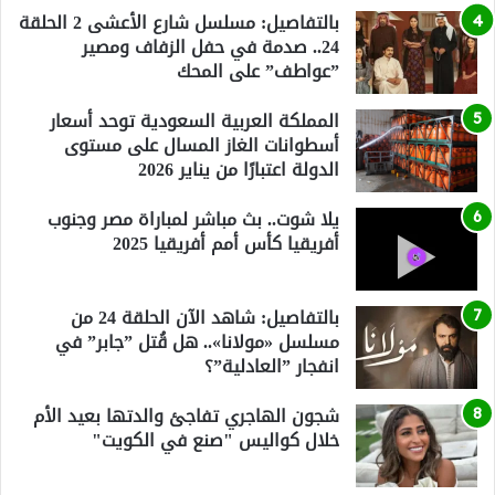
بالتفاصيل: مسلسل شارع الأعشى 2 الحلقة
24.. صدمة في حفل الزفاف ومصير
”عواطف” على المحك
المملكة العربية السعودية توحد أسعار
أسطوانات الغاز المسال على مستوى
الدولة اعتبارًا من يناير 2026
يلا شوت.. بث مباشر لمباراة مصر وجنوب
أفريقيا كأس أمم أفريقيا 2025
بالتفاصيل: شاهد الآن الحلقة 24 من
مسلسل «مولانا».. هل قُتل ”جابر” في
انفجار ”العادلية”؟
شجون الهاجري تفاجئ والدتها بعيد الأم
خلال كواليس "صنع في الكويت"