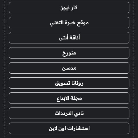
كار نيوز
موقع خبرة التقني
أناقة أنثى
متورخ
مدسن
روتانا تسويق
مجلة الابداع
نادي الترددات
استشارات اون لاين