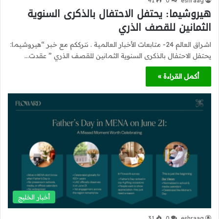
41
0
eshraag
هيروشيما: يحتفل الاحتفال بالذكرى السنوية
الثمانين للقصف الذري
اشراق العالم 24- متابعات الأخبار العالمية . نترككم مع خبر “هيروشيما:
يحتفل الاحتفال بالذكرى السنوية الثمانين للقصف الذري ” عقدت…
أكمل القراءة »
أخبار الخليج
31
0
eshraag