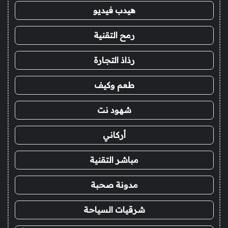
هيدب فيديو
رمح التقنية
رذاذ التجارة
طعم وكيف
شهود نت
أركاني
مباشر التقنية
مدونة صحبة
شرقيات السياحة