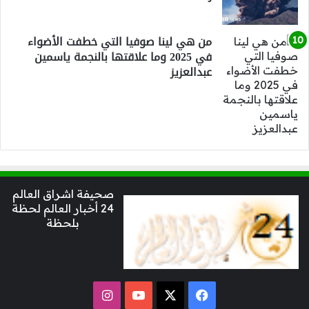
من هي لينا صوفيا التي خطفت الأضواء
في 2025 وما علاقتها بالنجمة ياسمين
عبدالعزيز
صحيفة اشراق العالم
24 أخبار العالم لحظة
بلحظة
‫X
فيسبوك
‫YouTube
انستقرام