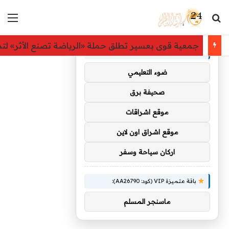
بحث عن
الق
×
توصيات :
جمعية قوى بعسير تطلق حملة «الرياضة تصنع الأثر» لتم
باقة متميزة VIP (كود: AA35872):
ضوء التعليمي
صحيفة برق
موقع اشراقات
موقع اشراق اون لاين
اركان سياحة وسفر
باقة متميزة VIP (كود: AA26790):
ماسنجر المسلم