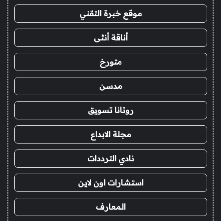
موقع خبرة التقني
أناقة أنثى
متورخ
مدسن
روتانا تسويق
مجلة الابداع
نادي الترددات
استشارات اون لاين
المعارف