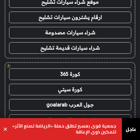
موقع شراء سيارات تشليح
ارقام يشترون سيارات تشليح
شراء سيارات مصدومة
شراء سيارات قديمة تشليح
!
كورة 365
كورة سيتي
جول العرب goalarab
بث مباشر ريال مدريد اليوم
جمعية قوى بعسير تطلق حملة «الرياضة تصنع الأثر»
عاجل
×
لتمكين ذوي الإعاقة
يلا لايف