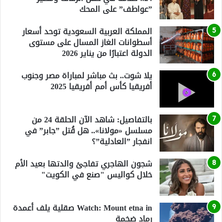
”عواطف” على المحك
المملكة العربية السعودية توحد أسعار
أسطوانات الغاز المسال على مستوى
الدولة اعتبارًا من يناير 2026
يلا شوت.. بث مباشر لمباراة مصر وجنوب
أفريقيا كأس أمم أفريقيا 2025
بالتفاصيل: شاهد الآن الحلقة 24 من
مسلسل «مولانا».. هل قُتل ”جابر” في
انفجار ”العادلية”؟
شجون الهاجري تفاجئ والدتها بعيد الأم
خلال كواليس "صنع في الكويت"
Watch: Mount etna in صقلية يلف أعمدة
رماد ضخمة