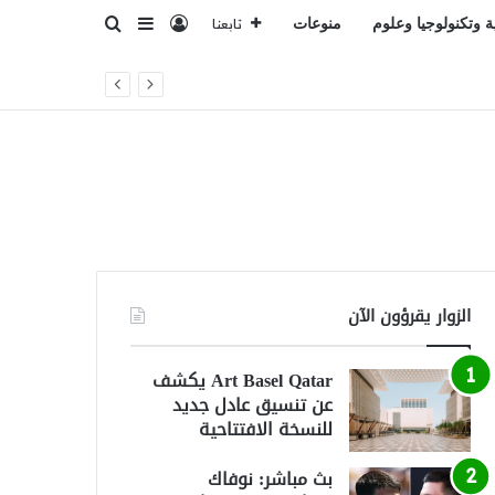
تسجيل الدخول
بحث عن
إضافة عمود جانبي
ة وتكنولوجيا وعلوم
منوعات
تابعنا
الزوار يقرؤون الآن
Art Basel Qatar يكشف
عن تنسيق عادل جديد
للنسخة الافتتاحية
بث مباشر: نوفاك