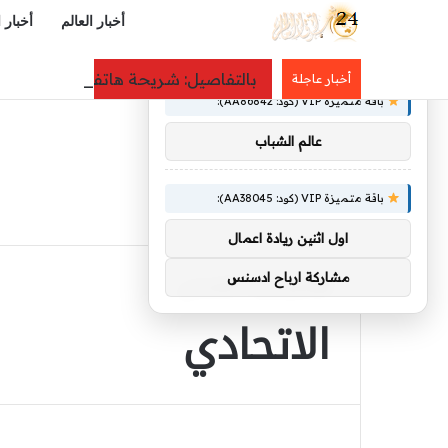
أخبار العالم
أخبار 
×
توصيات :
بالتفاصيل: شريحة هاتف تزج بمراهق للسجن 25 عاما.. قصة ت
أخبار عاجلة
باقة متميزة VIP (كود: AA86842):
عالم الشباب
باقة متميزة VIP (كود: AA38045):
اول اثنين ريادة اعمال
مشاركة ارباح ادسنس
الرئيسية
/
الاتحادي
الاتحادي