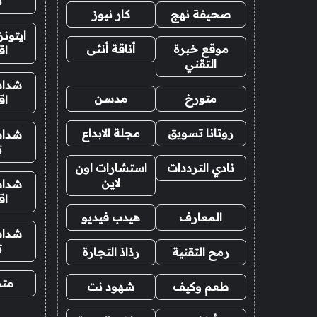
ت
صحيفة نهج
كار نيوز
ايتون
موقع خبرة
أناقة أنثى
اق
التقني
شدات
متورخ
مدسن
اق
روتانا تسويق
مجلة الابداع
شدات
ت
نادي الترددات
استشارات اون
لاين
شدات
اق
المعارف
هيدب فيديو
شدات
ت
رمح التقنية
رذاذ التجارة
متجر
طعم وكيف
شهود نت