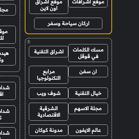
موقع اشراقات
موقع اشراق
اون لاين
مجلة
اركان سياحة وسفر
موقع
لل
!
مسك الكلمات
اشراق التقنية
هيدب
في قوقل
وت
ان سفن
مرابع
التكنولوجيا
شدات
خيال التقنية
شوف ويب
اق
مجلة الاسهم
الشرقية
شدات
الاقتصادية
ت
عالم الايفون
مدونة كوكان
شدات