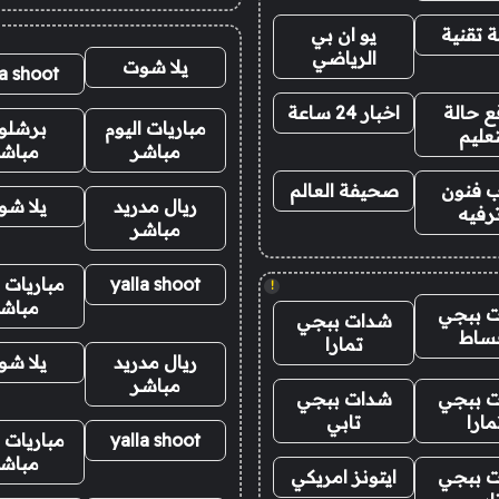
 تقنية
يو ان بي
الرياضي
يلا شوت
la shoot
 حالة
اخبار 24 ساعة
مباريات اليوم
برشلو
تعليم
مباشر
مباش
 فنون
صحيفة العالم
ريال مدريد
يلا ش
رفيه
مباشر
yalla shoot
مباريات ا
!
مباش
 ببجي
شدات ببجي
ساط
تمارا
ريال مدريد
يلا ش
مباشر
 ببجي
شدات ببجي
مارا
تابي
yalla shoot
مباريات ا
مباش
 ببجي
ايتونز امريكي