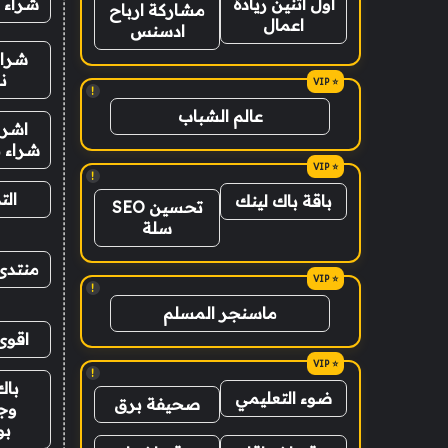
شراء 
اول اثنين ريادة
مشاركة ارباح
اعمال
ادسنس
شراء
ن
!
عالم الشباب
اشرا
شراء ب
!
الت
باقة باك لينك
تحسين SEO
سلة
منتدى
!
ماسنجر المسلم
اقوى
!
باك
ضوء التعليمي
صحيفة برق
وج
ب