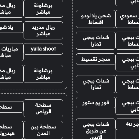
ابي
برشلونة
ريال مد
مباشر
مباش
ز سعودي
شحن يلا لودو
ساط
اقساط
ريال مدريد
يلا ش
مباشر
 ببجي
شدات ببجي
ساط
تمارا
yalla shoot
مباريات ا
مباش
 ببجي
متجر تقسيط
ابي
برشلونة
ريال مد
مباشر
مباش
 ببجي
شدات ببجي
ساط
تمارا
 ببجي
فور يو ستور
سطحة
سطح
ابي
الرياض
 4u
شدات ببجي
سطحة بين
سطح
عن طريق
المدن
هيدرول
الايدي