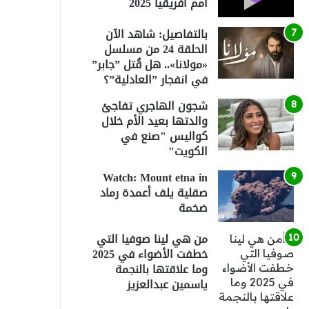
أمم أفريقيا 2025
بالتفاصيل: شاهد الآن
الحلقة 24 من مسلسل
«مولانا».. هل قُتل ”جابر”
في انفجار ”العادلية”؟
شجون الهاجري تفاجئ
والدتها بعيد الأم خلال
كواليس "صنع في
الكويت"
Watch: Mount etna in
صقلية يلف أعمدة رماد
ضخمة
من هي لينا صوفيا التي
خطفت الأضواء في 2025
وما علاقتها بالنجمة
ياسمين عبدالعزيز