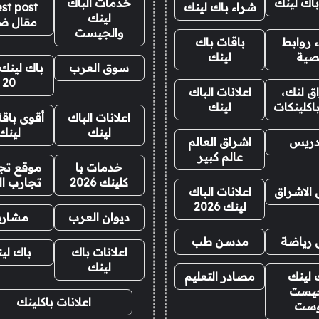
باك لينك
خدمات الباك
شراء باك لينك
st post
لينك
مقال ض
والجيست
 روابط
باقات باك
صية
لينك
سوق العرب
باك لينك 
20
ق لنك،
اعلانات الباك
اكلينكات
لينك
اعلانات الباك
أقوى باقة
لينك
لينك
دريس
اشراق العالم
عالم كبير
خدمات با
موقع تجا
كلينك 2026
تجارب ال
 الاشراق
اعلانات الباك
لينك 2026
ديوان العرب
مشاري
 رياضة
مدسن طب
اعلانات باك
باك لي
لينك
 لينك
مصادر التعليم
يست
اعلانات باكلينك
وست