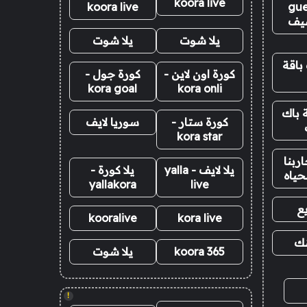
koora live
koora live
gue
يف
يلا شوت
يلا شوت
باقة
كورة اون لاين -
كورة جول -
kora goal
kora onli
 باك
كورة ستار -
سوريا لايف
kora star
ربنا
يلا لايف - yalla
يلا كورة -
حياه
yallakora
live
ع
kooralive
kora live
نك
koora 365
يلا شوت
!