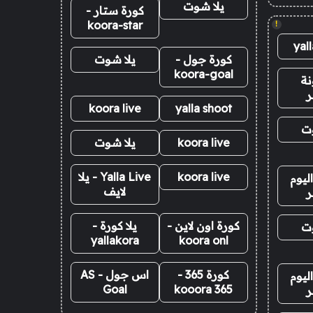
يلا شوت
كورة ستار -
koora-star
!
yal
كورة جول -
يلا شوت
koora-goal
نة
ر
koora live
yalla shoot
وت
koora live
يلا شوت
koora live
Yalla Live - يلا
ليوم
لايف
ر
كورة اون لاين -
يلا كورة -
وت
yallakora
koora onl
كورة 365 -
اس جول - AS
ليوم
Goal
kooora 365
ر