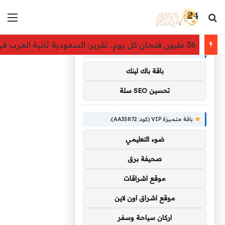
بحث عن
الق
×
توصيات :
36 مليون فنجان كل يوم.. تقرير: السعودية ثانية العرب في استهلاك القهوة وسوقها يتجه نحو 40 مليار ريال
باقة متميزة VIP (كود: AA11138):
باقة باك لينك
تحسين SEO سلة
باقة متميزة VIP (كود: AA35872):
ضوء التعليمي
صحيفة برق
موقع اشراقات
موقع اشراق اون لاين
اركان سياحة وسفر