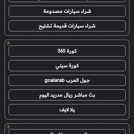
شراء سيارات مصدومة
شراء سيارات قديمة تشليح
!
كورة 365
كورة سيتي
جول العرب goalarab
بث مباشر ريال مدريد اليوم
يلا لايف
!