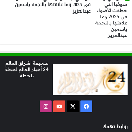
في 2025 وما علاقتها بالنجمة ياسمين
عبدالعزيز
صحيفة اشراق العالم
24 أخبار العالم لحظة
بلحظة
‫X
فيسبوك
‫YouTube
انستقرام
روابط تهمك