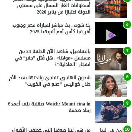
أسطوانات الغاز المسال على مستوى
الدولة اعتبارًا من يناير 2026
يلا شوت.. بث مباشر لمباراة مصر وجنوب
أفريقيا كأس أمم أفريقيا 2025
بالتفاصيل: شاهد الآن الحلقة 24 من
مسلسل «مولانا».. هل قُتل ”جابر” في
انفجار ”العادلية”؟
شجون الهاجري تفاجئ والدتها بعيد الأم
خلال كواليس "صنع في الكويت"
Watch: Mount etna in صقلية يلف أعمدة
رماد ضخمة
من هي لينا صوفيا التي خطفت الأضواء