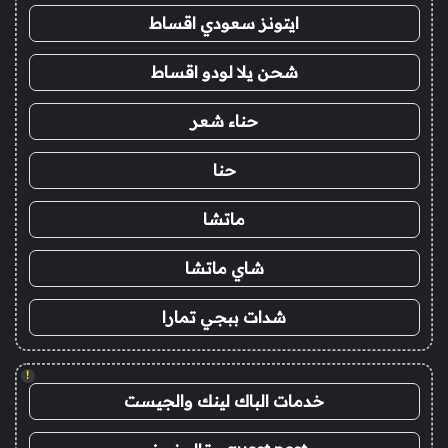
ايتونز سعودي اقساط
شحن يلا لودو اقساط
حناء شعر
حنا
ماتشا
شاي ماتشا
شدات ببجي تمارا
!
خدمات الباك لينك والجيست