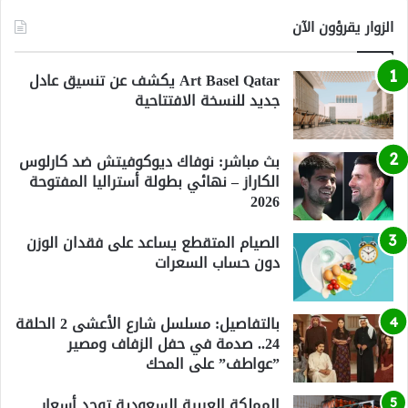
الزوار يقرؤون الآن
Art Basel Qatar يكشف عن تنسيق عادل
جديد للنسخة الافتتاحية
بث مباشر: نوفاك ديوكوفيتش ضد كارلوس
الكاراز – نهائي بطولة أستراليا المفتوحة
2026
الصيام المتقطع يساعد على فقدان الوزن
دون حساب السعرات
بالتفاصيل: مسلسل شارع الأعشى 2 الحلقة
24.. صدمة في حفل الزفاف ومصير
”عواطف” على المحك
المملكة العربية السعودية توحد أسعار