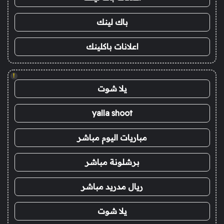
باك لينك
اعلانات باكلينك
!
يلا شوت
yalla shoot
مباريات اليوم مباشر
برشلونة مباشر
ريال مدريد مباشر
يلا شوت