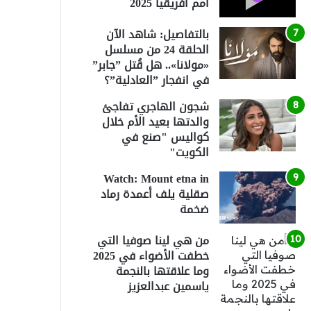
أمم أفريقيا 2025
بالتفاصيل: شاهد الآن
الحلقة 24 من مسلسل
«مولانا».. هل قُتل ”جابر”
في انفجار ”العادلية”؟
شجون الهاجري تفاجئ
والدتها بعيد الأم خلال
كواليس "صنع في
الكويت"
Watch: Mount etna in
صقلية يلف أعمدة رماد
ضخمة
من هي لينا صوفيا التي
خطفت الأضواء في 2025
وما علاقتها بالنجمة
ياسمين عبدالعزيز