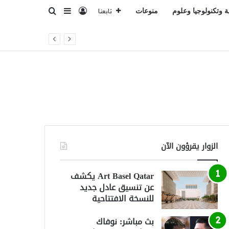
تسجيل الدخول
بحث عن
إضافة عمود جانبي
ة وتكنولوجيا وعلوم
منوعات
تابعنا
الزوار يقرؤون الآن
Art Basel Qatar يكشف
عن تنسيق عادل جديد
للنسخة الافتتاحية
بث مباشر: نوفاك