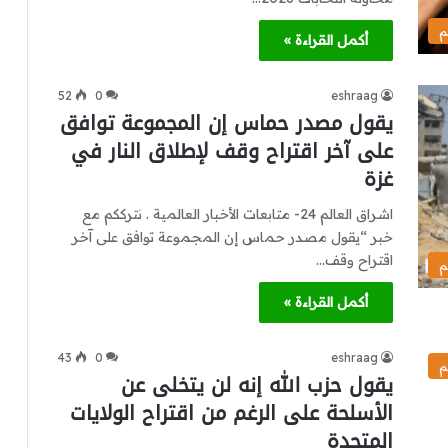
م
أكمل القراءة »
52
0
eshraag
يقول مصدر حماس إن المجموعة توافق
على آخر اقتراح وقف لإطلاق النار في
غزة
اشراق العالم 24- متابعات الأخبار العالمية . نترككم مع
خبر “يقول مصدر حماس إن المجموعة توافق على آخر
اقتراح وقف…
م
أكمل القراءة »
43
0
eshraag
م
يقول حزب الله إنه لن يتخلى عن
الأسلحة على الرغم من اقتراح الولايات
المتحدة