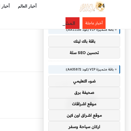
أخبار العالم
أخبار 
×
🚀 توصيات :
المشهد الرياضي – الأهلي السعودي يتع
أخبار عاجلة
⭐ باقة متميزة VIP (كود: AA11138):
باقة باك لينك
تحسين SEO سلة
⭐ باقة متميزة VIP (كود: AA35872):
ضوء التعليمي
الرئيسية
/
اقتراح
اقتراح
صحيفة برق
موقع اشراقات
موقع اشراق اون لاين
اركان سياحة وسفر