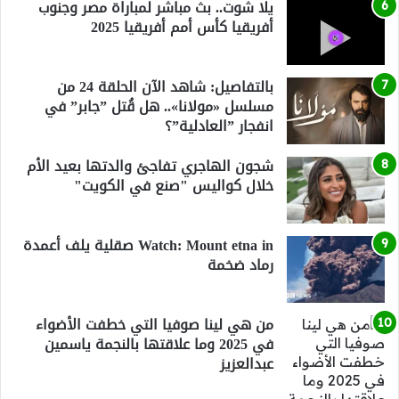
يلا شوت.. بث مباشر لمباراة مصر وجنوب
أفريقيا كأس أمم أفريقيا 2025
بالتفاصيل: شاهد الآن الحلقة 24 من
مسلسل «مولانا».. هل قُتل ”جابر” في
انفجار ”العادلية”؟
شجون الهاجري تفاجئ والدتها بعيد الأم
خلال كواليس "صنع في الكويت"
Watch: Mount etna in صقلية يلف أعمدة
رماد ضخمة
من هي لينا صوفيا التي خطفت الأضواء
في 2025 وما علاقتها بالنجمة ياسمين
عبدالعزيز