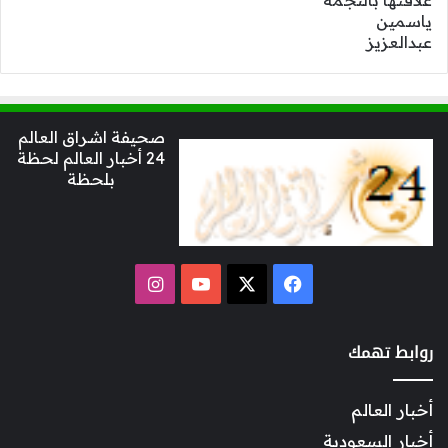
صحيفة اشراق العالم
24 أخبار العالم لحظة
بلحظة
‫X
فيسبوك
‫YouTube
انستقرام
روابط تهمك
أخبار العالم
أخبار السعودية