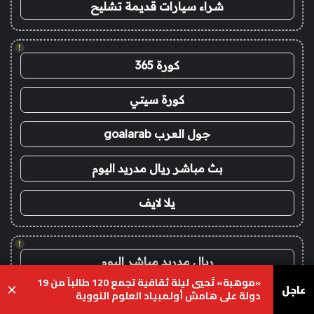
شراء سيارات قديمة تشليح
!
كورة 365
كورة سيتي
جول العرب goalarab
بث مباشر ريال مدريد اليوم
يلا لايف
!
ريال مدريد مباشر اليوم
«موهبة» تُحيي ليلة ثقافية تجمع 120 طالباً من 19
عاجل
×
دولة على هامش أولمبياد العلوم النووية
برشلونة مباشر اليوم