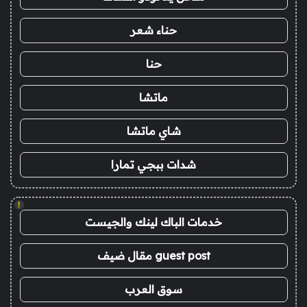
حناء شعر
حنا
ماتشا
شاي ماتشا
شدات ببجي تمارا
!
خدمات الباك لينك والجيست
guest post مقال ضيف
سوق العرب