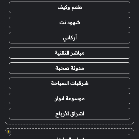
طعم وكيف
شهود نت
أركاني
مباشر التقنية
مدونة صحبة
شرقيات السياحة
موسوعة انوار
اشراق الأرباح
!