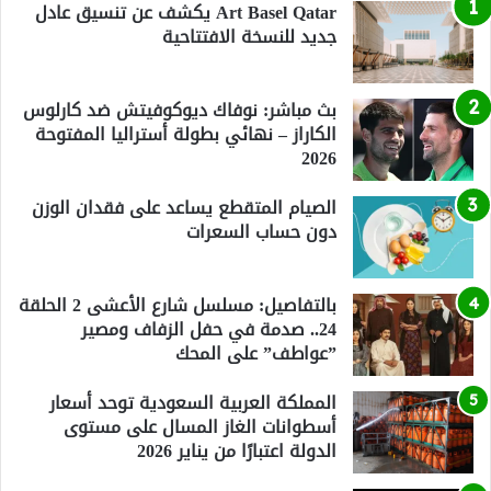
Art Basel Qatar يكشف عن تنسيق عادل
جديد للنسخة الافتتاحية
بث مباشر: نوفاك ديوكوفيتش ضد كارلوس
الكاراز – نهائي بطولة أستراليا المفتوحة
2026
الصيام المتقطع يساعد على فقدان الوزن
دون حساب السعرات
بالتفاصيل: مسلسل شارع الأعشى 2 الحلقة
24.. صدمة في حفل الزفاف ومصير
”عواطف” على المحك
المملكة العربية السعودية توحد أسعار
أسطوانات الغاز المسال على مستوى
الدولة اعتبارًا من يناير 2026