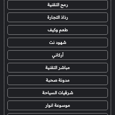
رمح التقنية
رذاذ التجارة
طعم وكيف
شهود نت
أركاني
مباشر التقنية
مدونة صحبة
شرقيات السياحة
موسوعة انوار