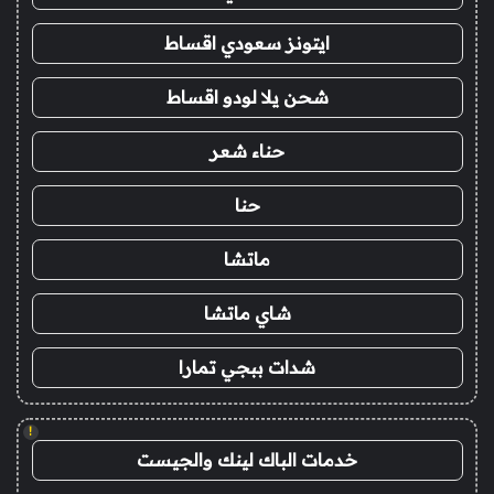
ايتونز سعودي اقساط
شحن يلا لودو اقساط
حناء شعر
حنا
ماتشا
شاي ماتشا
شدات ببجي تمارا
!
خدمات الباك لينك والجيست