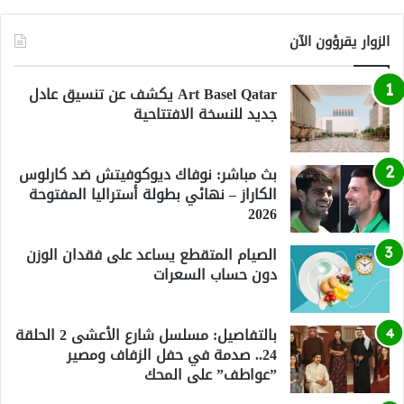
الزوار يقرؤون الآن
Art Basel Qatar يكشف عن تنسيق عادل
جديد للنسخة الافتتاحية
بث مباشر: نوفاك ديوكوفيتش ضد كارلوس
الكاراز – نهائي بطولة أستراليا المفتوحة
2026
الصيام المتقطع يساعد على فقدان الوزن
دون حساب السعرات
بالتفاصيل: مسلسل شارع الأعشى 2 الحلقة
24.. صدمة في حفل الزفاف ومصير
”عواطف” على المحك