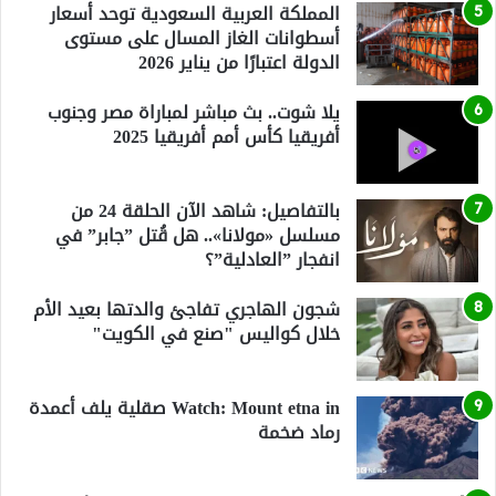
المملكة العربية السعودية توحد أسعار
أسطوانات الغاز المسال على مستوى
الدولة اعتبارًا من يناير 2026
يلا شوت.. بث مباشر لمباراة مصر وجنوب
أفريقيا كأس أمم أفريقيا 2025
بالتفاصيل: شاهد الآن الحلقة 24 من
مسلسل «مولانا».. هل قُتل ”جابر” في
انفجار ”العادلية”؟
شجون الهاجري تفاجئ والدتها بعيد الأم
خلال كواليس "صنع في الكويت"
Watch: Mount etna in صقلية يلف أعمدة
رماد ضخمة