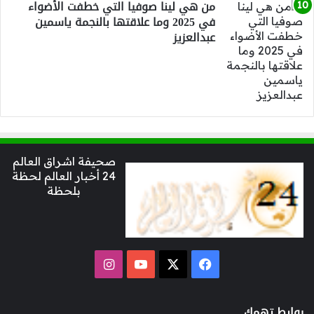
من هي لينا صوفيا التي خطفت الأضواء
في 2025 وما علاقتها بالنجمة ياسمين
عبدالعزيز
صحيفة اشراق العالم
24 أخبار العالم لحظة
بلحظة
‫X
فيسبوك
‫YouTube
انستقرام
روابط تهمك