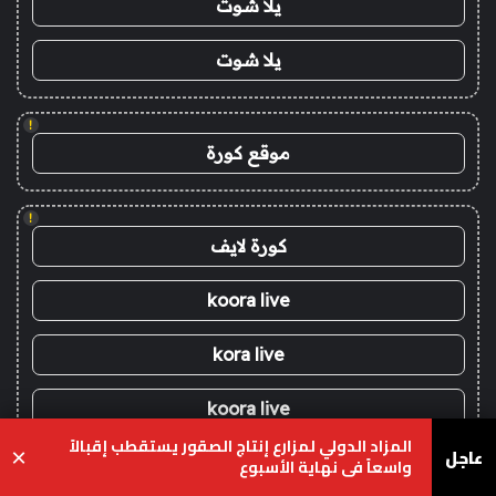
يلا شوت
يلا شوت
!
موقع كورة
!
كورة لايف
koora live
kora live
koora live
المزاد الدولي لمزارع إنتاج الصقور يستقطب إقبالاً
عاجل
×
koora live
واسعاً في نهاية الأسبوع