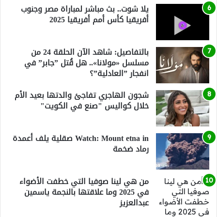
يلا شوت.. بث مباشر لمباراة مصر وجنوب
أفريقيا كأس أمم أفريقيا 2025
بالتفاصيل: شاهد الآن الحلقة 24 من
مسلسل «مولانا».. هل قُتل ”جابر” في
انفجار ”العادلية”؟
شجون الهاجري تفاجئ والدتها بعيد الأم
خلال كواليس "صنع في الكويت"
Watch: Mount etna in صقلية يلف أعمدة
رماد ضخمة
من هي لينا صوفيا التي خطفت الأضواء
في 2025 وما علاقتها بالنجمة ياسمين
عبدالعزيز