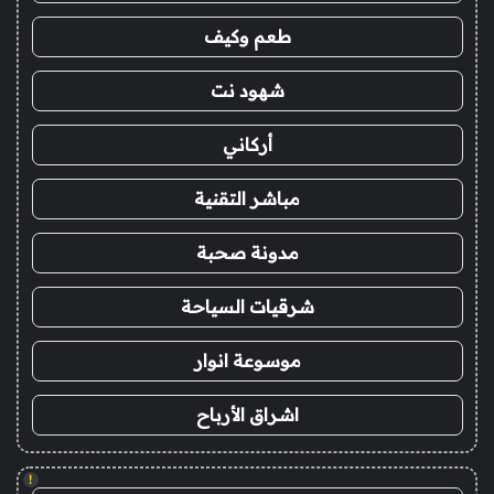
طعم وكيف
شهود نت
أركاني
مباشر التقنية
مدونة صحبة
شرقيات السياحة
موسوعة انوار
اشراق الأرباح
!