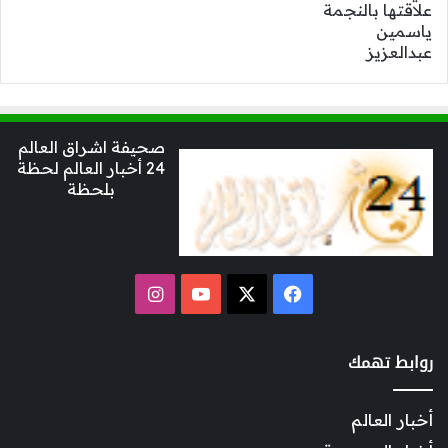
صحيفة اشراق العالم
24 أخبار العالم لحظة
بلحظة
‫X
فيسبوك
‫YouTube
انستقرام
روابط تهمك
أخبار العالم