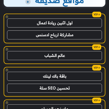
مواقع صديقة
+
!
اول اثنين ريادة اعمال
مشاركة ارباح ادسنس
!
عالم الشباب
!
باقة باك لينك
تحسين SEO سلة
!
ماسنجر المسلم