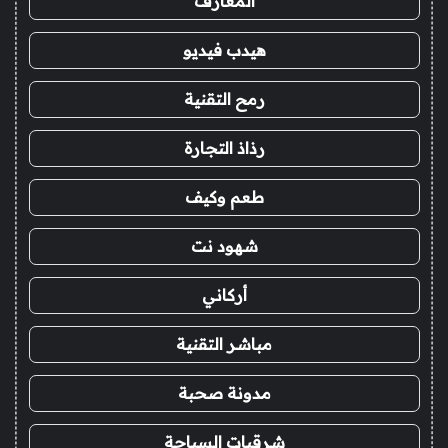
المعارف
هيدب فيديو
رمح التقنية
رذاذ التجارة
طعم وكيف
شهود نت
أركاني
مباشر التقنية
مدونة صحبة
شرقيات السياحة