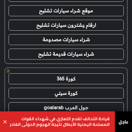
موقع شراء سيارات تشليح
ارقام يشترون سيارات تشليح
شراء سيارات مصدومة
شراء سيارات قديمة تشليح
!
كورة 365
كورة سيتي
جول العرب goalarab
قيادة التحالف تقدم التعازي في شهداء القوات
عاجل
×
بث مباشر ريال مدريد اليوم
المسلحة اليمنية الأبطال نتيجة الهجوم الحوثي الغادر