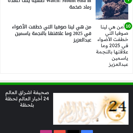
Watch: Mount etna in صقلية يلف أعمدة
رماد ضخمة
من هي لينا صوفيا التي خطفت الأضواء
في 2025 وما علاقتها بالنجمة ياسمين
عبدالعزيز
صحيفة اشراق العالم
24 أخبار العالم لحظة
بلحظة