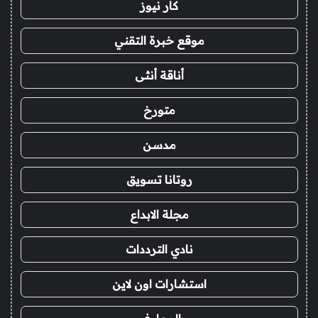
كار نيوز
موقع خبرة التقني
أناقة أنثى
متورخ
مدسن
روتانا تسويق
مجلة الابداع
نادي الترددات
استشارات اون لاين