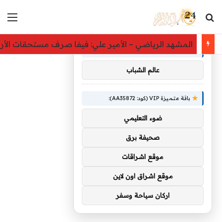
بحث عن
الق
×
توصيات :
المشهد الرياضي – الأمير علي: فيفا صرف مستحقات الأردن 
باقة متميزة VIP (كود: AA86842):
عالم الشباب
باقة متميزة VIP (كود: AA35872):
ضوء التعليمي
صحيفة برق
موقع اشراقات
موقع اشراق اون لاين
اركان سياحة وسفر