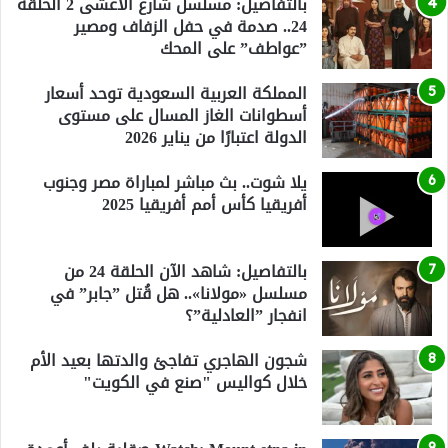
بالتفاصيل: مسلسل شارع الأعشى 2 الحلقة
24.. صدمة في حفل الزفاف ومصير
”عواطف” على المحك
المملكة العربية السعودية توحد أسعار
أسطوانات الغاز المسال على مستوى
الدولة اعتبارًا من يناير 2026
يلا شوت.. بث مباشر لمباراة مصر وجنوب
أفريقيا كأس أمم أفريقيا 2025
بالتفاصيل: شاهد الآن الحلقة 24 من
مسلسل «مولانا».. هل قُتل ”جابر” في
انفجار ”العادلية”؟
شجون الهاجري تفاجئ والدتها بعيد الأم
خلال كواليس "صنع في الكويت"