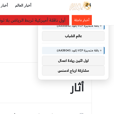
أخبار العالم
أخبار 
×
🚀 توصيات :
حصيلة ضحايا العدوان على غزة ترتفع إلى 73382 
أخبار عاجلة
⭐ باقة متميزة VIP (كود: AA86842):
عالم الشباب
⭐ باقة متميزة VIP (كود: AA38045):
اول اثنين ريادة اعمال
مشاركة ارباح ادسنس
الرئيسية
/
أثار
أثار