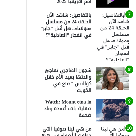
أمم أفريقيا 2025
بالتفاصيل: شاهد الآن
الحلقة 24 من مسلسل
«مولانا».. هل قُتل ”جابر”
في انفجار ”العادلية”؟
شجون الهاجري تفاجئ
والدتها بعيد الأم خلال
كواليس "صنع في
الكويت"
Watch: Mount etna in
صقلية يلف أعمدة رماد
ضخمة
من هي لينا صوفيا التي
خطفت الأضواء في 2025