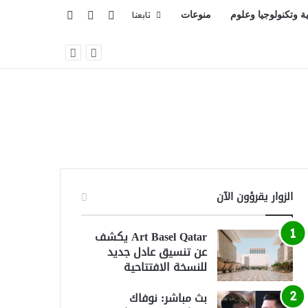
تسجيل الدخول
بحث عن
إضافة عمود جانبي
ية وتكنولوجيا وعلوم
منوعات
تابعنا
الزوار يقرؤون الآن
Art Basel Qatar يكشف
عن تنسيق عادل جديد
للنسخة الافتتاحية
بث مباشر: نوفاك