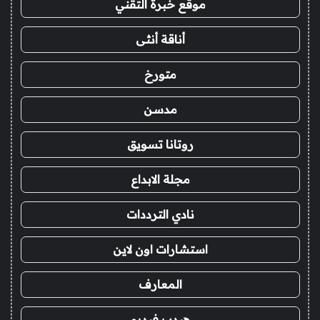
موقع خبرة التقني
أناقة أنثى
متورخ
مدسن
روتانا تسويق
مجلة الابداع
نادي الترددات
استشارات اون لاين
المعارف
هيدب فيديو