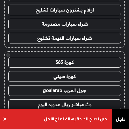
ارقام يشترون سيارات تشليح
شراء سيارات مصدومة
شراء سيارات قديمة تشليح
!
كورة 365
كورة سيتي
جول العرب goalarab
بث مباشر ريال مدريد اليوم
عاجل
حين تصبح الصحة رسالة تمنح الأمل
×
يلا لايف