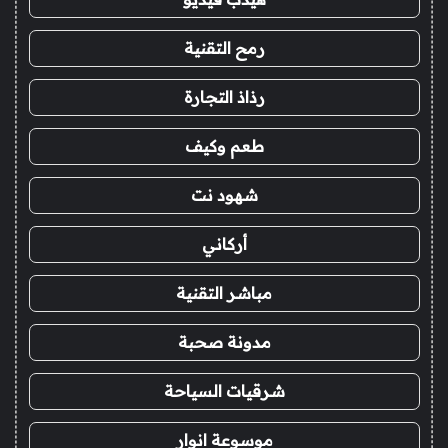
رمح التقنية
رذاذ التجارة
طعم وكيف
شهود نت
أركاني
مباشر التقنية
مدونة صحبة
شرقيات السياحة
موسوعة انوار