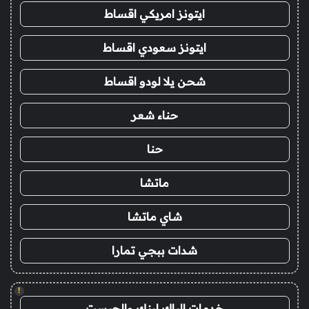
ايتونز امريكي اقساط
ايتونز سعودي اقساط
شحن يلا لودو اقساط
حناء شعر
حنا
ماتشا
شاي ماتشا
شدات ببجي تمارا
!
خدمات الباك لينك والجيست