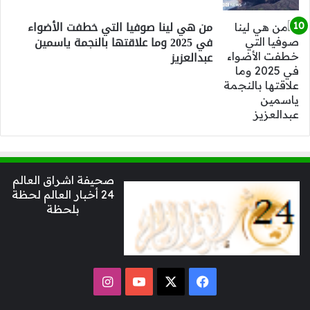
من هي لينا صوفيا التي خطفت الأضواء
في 2025 وما علاقتها بالنجمة ياسمين
عبدالعزيز
صحيفة اشراق العالم
24 أخبار العالم لحظة
بلحظة
‫X
فيسبوك
‫YouTube
انستقرام