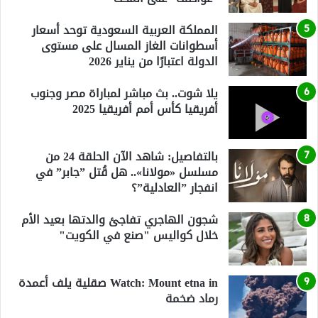
المملكة العربية السعودية توحد أسعار
أسطوانات الغاز المسال على مستوى
الدولة اعتبارًا من يناير 2026
يلا شوت.. بث مباشر لمباراة مصر وجنوب
أفريقيا كأس أمم أفريقيا 2025
بالتفاصيل: شاهد الآن الحلقة 24 من
مسلسل «مولانا».. هل قُتل ”جابر” في
انفجار ”العادلية”؟
شجون الهاجري تفاجئ والدتها بعيد الأم
خلال كواليس "صنع في الكويت"
Watch: Mount etna in صقلية يلف أعمدة
رماد ضخمة