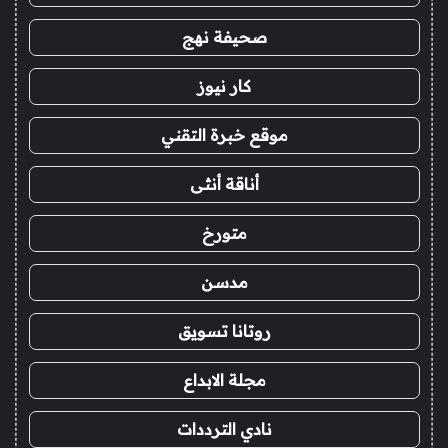
صحيفة نهج
كار نيوز
موقع خبرة التقني
أناقة أنثى
متورخ
مدسن
روتانا تسويق
مجلة الابداع
نادي الترددات