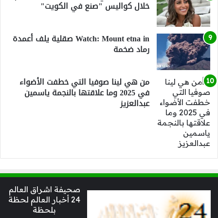
خلال كواليس "صنع في الكويت"
Watch: Mount etna in صقلية يلف أعمدة
رماد ضخمة
من هي لينا صوفيا التي خطفت الأضواء
في 2025 وما علاقتها بالنجمة ياسمين
عبدالعزيز
صحيفة اشراق العالم
24 أخبار العالم لحظة
بلحظة