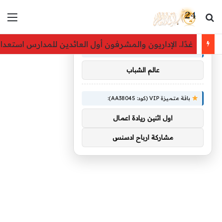
بحث عن
الق
×
توصيات :
غدًا.. الإداريون والمشرفون أول العائدين للمدارس استعدادًا لل
باقة متميزة VIP (كود: AA86842):
عالم الشباب
باقة متميزة VIP (كود: AA38045):
اول اثنين ريادة اعمال
مشاركة ارباح ادسنس