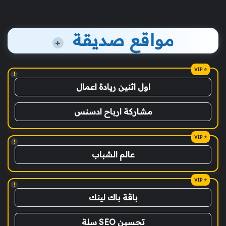
مواقع صديقة
+
!
اول اثنين ريادة اعمال
مشاركة ارباح ادسنس
!
عالم الشباب
!
باقة باك لينك
تحسين SEO سلة