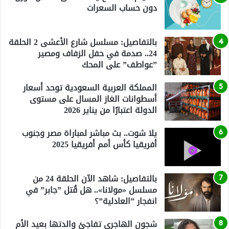
دون حساب السعرات
بالتفاصيل: مسلسل شارع الأعشى 2 الحلقة
24.. صدمة في حفل الزفاف ومصير
”عواطف” على المحك
المملكة العربية السعودية توحد أسعار
أسطوانات الغاز المسال على مستوى
الدولة اعتبارًا من يناير 2026
يلا شوت.. بث مباشر لمباراة مصر وجنوب
أفريقيا كأس أمم أفريقيا 2025
بالتفاصيل: شاهد الآن الحلقة 24 من
مسلسل «مولانا».. هل قُتل ”جابر” في
انفجار ”العادلية”؟
شجون الهاجري تفاجئ والدتها بعيد الأم