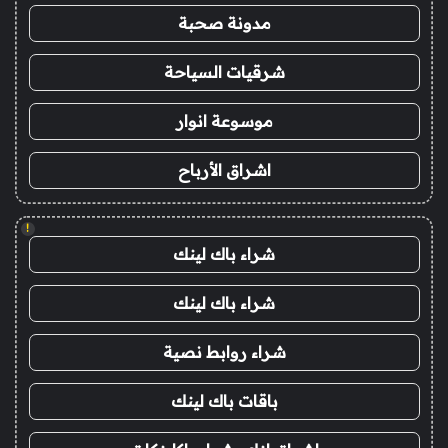
مدونة صحبة
شرقيات السياحة
موسوعة انوار
اشراق الأرباح
!
شراء باك لينك
شراء باك لينك
شراء روابط نصية
باقات باك لينك