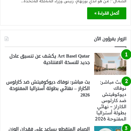
الشمال”: من هو آندي بورنهام، رئيس وزراء المملكة المتحدة…
أكمل القراءة »
الزوار يقرؤون الآن
Art Basel Qatar يكشف عن تنسيق عادل
جديد للنسخة الافتتاحية
بث مباشر: نوفاك ديوكوفيتش ضد كارلوس
الكاراز – نهائي بطولة أستراليا المفتوحة
2026
الصيام المتقطع يساعد على فقدان الوزن