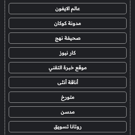
عالم الايفون
مدونة كوكان
صحيفة نهج
كار نيوز
موقع خبرة التقني
أناقة أنثى
متورخ
مدسن
روتانا تسويق