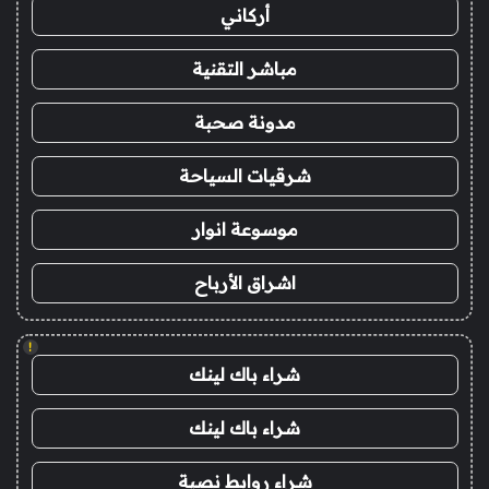
أركاني
مباشر التقنية
مدونة صحبة
شرقيات السياحة
موسوعة انوار
اشراق الأرباح
!
شراء باك لينك
شراء باك لينك
شراء روابط نصية