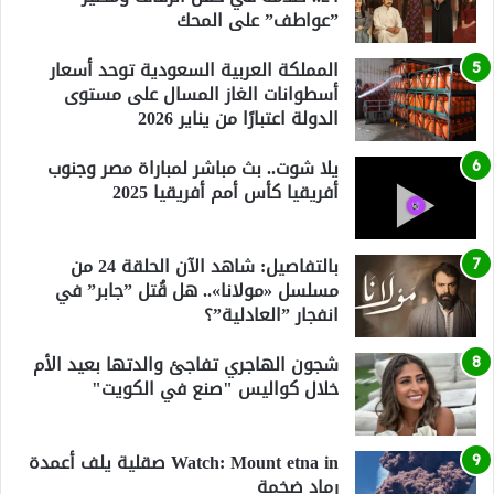
”عواطف” على المحك
المملكة العربية السعودية توحد أسعار
أسطوانات الغاز المسال على مستوى
الدولة اعتبارًا من يناير 2026
يلا شوت.. بث مباشر لمباراة مصر وجنوب
أفريقيا كأس أمم أفريقيا 2025
بالتفاصيل: شاهد الآن الحلقة 24 من
مسلسل «مولانا».. هل قُتل ”جابر” في
انفجار ”العادلية”؟
شجون الهاجري تفاجئ والدتها بعيد الأم
خلال كواليس "صنع في الكويت"
Watch: Mount etna in صقلية يلف أعمدة
رماد ضخمة