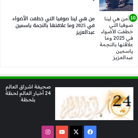
من هي لينا صوفيا التي خطفت الأضواء
في 2025 وما علاقتها بالنجمة ياسمين
عبدالعزيز
صحيفة اشراق العالم
24 أخبار العالم لحظة
بلحظة
‫X
فيسبوك
‫YouTube
انستقرام