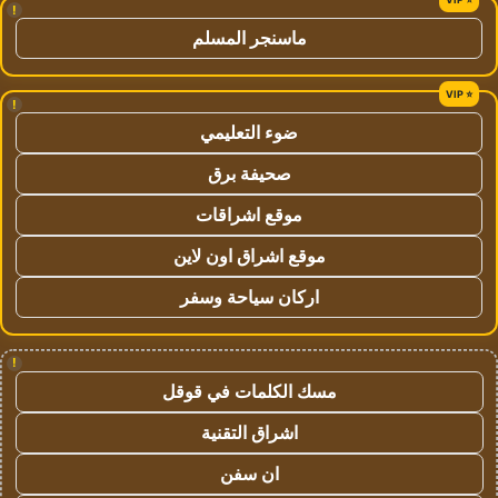
!
ماسنجر المسلم
!
ضوء التعليمي
صحيفة برق
موقع اشراقات
موقع اشراق اون لاين
اركان سياحة وسفر
!
مسك الكلمات في قوقل
اشراق التقنية
ان سفن