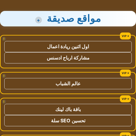
مواقع صديقة
+
!
اول اثنين ريادة اعمال
مشاركة ارباح ادسنس
!
عالم الشباب
!
باقة باك لينك
تحسين SEO سلة