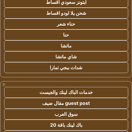
ايتونز سعودي اقساط
شحن يلا لودو اقساط
حناء شعر
حنا
ماتشا
شاي ماتشا
شدات ببجي تمارا
!
خدمات الباك لينك والجيست
guest post مقال ضيف
سوق العرب
باك لينك باقة 20